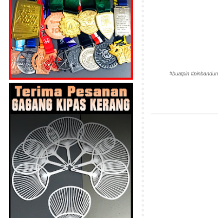
#buatpin #pinbandun