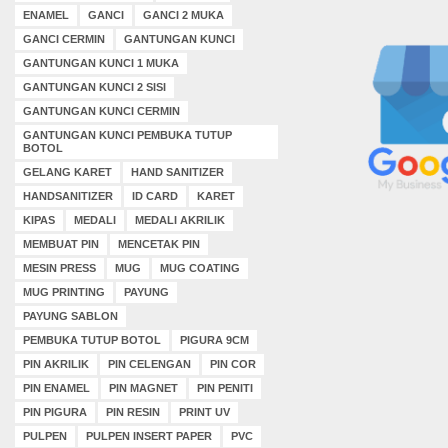
ENAMEL
GANCI
GANCI 2 MUKA
GANCI CERMIN
GANTUNGAN KUNCI
GANTUNGAN KUNCI 1 MUKA
GANTUNGAN KUNCI 2 SISI
GANTUNGAN KUNCI CERMIN
GANTUNGAN KUNCI PEMBUKA TUTUP
BOTOL
GELANG KARET
HAND SANITIZER
HANDSANITIZER
ID CARD
KARET
KIPAS
MEDALI
MEDALI AKRILIK
MEMBUAT PIN
MENCETAK PIN
MESIN PRESS
MUG
MUG COATING
MUG PRINTING
PAYUNG
PAYUNG SABLON
PEMBUKA TUTUP BOTOL
PIGURA 9CM
PIN AKRILIK
PIN CELENGAN
PIN COR
PIN ENAMEL
PIN MAGNET
PIN PENITI
PIN PIGURA
PIN RESIN
PRINT UV
PULPEN
PULPEN INSERT PAPER
PVC