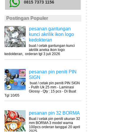
0815 7373 1156
Postingan Populer
pesanan gantungan
kunci akrilik ikon logo
kedokteran
buat / cetak gantungan kunci
akrilik aneka ikon logo
kedokteran, orderan tgl 3 juli 2026
pesanan pin peniti PIN
SIGN
buat / cetak pin peniti PIN SIGN
- Putih Uk 25 mm - Laminasi
Glossy - Qty : 15 pcs - Di Buat
Tgl 10/05
pesanan pin 32 BORMA
Buat / cetak pin peniti ukuran 32
mm BORMA 3 model warna
100pcs orderan tanggal 20 april
2025