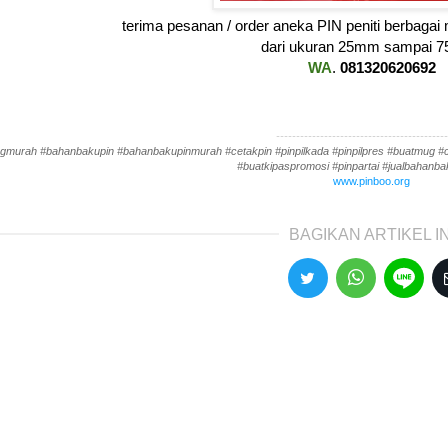
terima pesanan / order aneka PIN peniti berbagai
dari ukuran 25mm sampai 
WA
.
081320620692
-------------------------------------------
gmurah #bahanbakupin #bahanbakupinmurah #cetakpin #pinpilkada #pinpilpres #buatmug #cet
#buatkipaspromosi #pinpartai #jualbahanbak
www.pinboo.org
BAGIKAN ARTIKEL IN