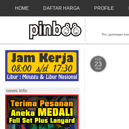
HOME
DAFTAR HARGA
PROFILE
Pin, gantungan kunci
FEB
23
2018
news info