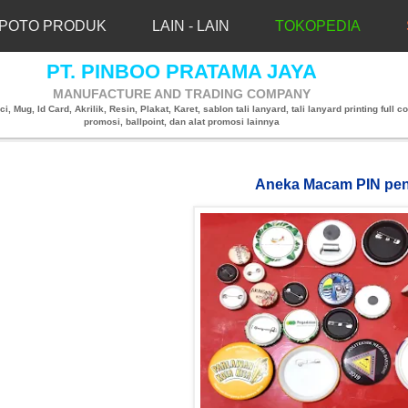
POTO PRODUK
LAIN - LAIN
TOKOPEDIA
PT. PINBOO PRATAMA JAYA
MANUFACTURE AND TRADING COMPANY
, Mug, Id Card, Akrilik, Resin, Plakat, Karet, sablon tali lanyard, tali lanyard printing full co
promosi, ballpoint, dan alat promosi lainnya
Aneka Macam PIN peni